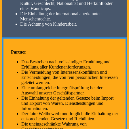
Kultur
,
Geschlecht, Nationalität und Herkunft oder
eines Handicaps.
Die Einhaltung der international anerkannten
Menschenrechte.
Die Ächtung von Kinderarbeit.
Partner
Das Bestreben nach vollständiger Ermittlung und
Erfüllung aller Kundenanforderungen.
Die Vermeidung von Interessenskonflikten und
Entscheidungen, die von rein persönlichen Interessen
geleitet werden.
Eine umfangreiche Integritätsprüfung bei der
Auswahl unserer Geschäftspartner.
Die Einhaltung der geltenden Gesetze beim Import
und Export von Waren, Dienstleistungen und
Informationen.
Der faire Wettbewerb und folglich die Einhaltung der
entsprechenden Gesetze und Richtlinien.
Die uneingeschränkte Wahrung von