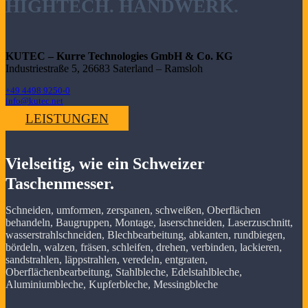
HIGHTECH. HANDWERK.
KUTEC – Kurre Technologies GmbH & Co. KG
Industriestraße 5, 26683 Saterland – Ramsloh
+49 4498 9250-0
info@kutec.net
LEISTUNGEN
Vielseitig, wie ein Schweizer
Taschenmesser.
Schneiden, umformen, zerspanen, schweißen, Oberflächen
behandeln, Baugruppen, Montage, laserschneiden, Laserzuschnitt,
wasserstrahlschneiden, Blechbearbeitung, abkanten, rundbiegen,
bördeln, walzen, fräsen, schleifen, drehen, verbinden, lackieren,
sandstrahlen, läppstrahlen, veredeln, entgraten,
Oberflächenbearbeitung, Stahlbleche, Edelstahlbleche,
Aluminiumbleche, Kupferbleche, Messingbleche