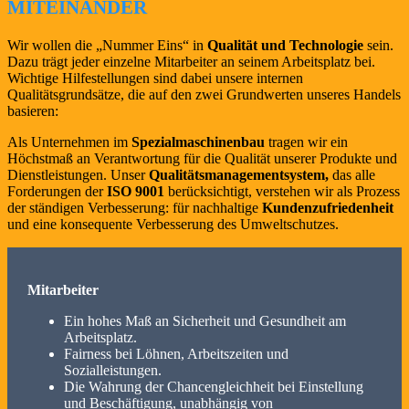
MITEINANDER
Wir wollen die „Nummer Eins“ in
Qualität und Technologie
sein.
Dazu trägt jeder einzelne Mitarbeiter an seinem Arbeitsplatz bei.
Wichtige Hilfestellungen sind dabei unsere internen
Qualitätsgrundsätze, die auf den zwei Grundwerten unseres Handels
basieren:
Als Unternehmen im
Spezialmaschinenbau
tragen wir ein
Höchstmaß an Verantwortung für die Qualität unserer Produkte und
Dienstleistungen. Unser
Qualitätsmanagementsystem,
das alle
Forderungen der
ISO 9001
berücksichtigt, verstehen wir als Prozess
der ständigen Verbesserung: für nachhaltige
Kundenzufriedenheit
und eine konsequente Verbesserung des Umweltschutzes.
Mitarbeiter
Ein hohes Maß an Sicherheit und Gesundheit am
Arbeitsplatz.
Fairness bei Löhnen, Arbeitszeiten und
Sozialleistungen.
Die Wahrung der Chancengleichheit bei Einstellung
und Beschäftigung, unabhängig von