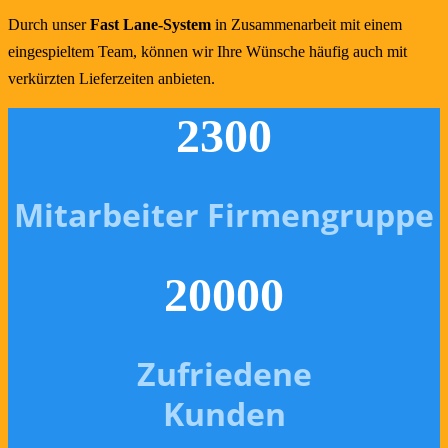
Durch unser
Fast Lane-System
in Zusammenarbeit mit einem
eingespieltem Team, können wir Ihre Wünsche häufig auch mit
verkürzten Lieferzeiten anbieten.
230
0
Mitarbeiter Firmengruppe
2000
0
Zufriedene
Kunden